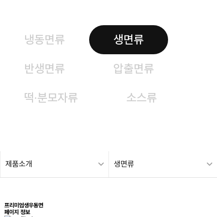
냉동면류
생면류
반생면류
압출면류
떡·분모자류
소스류
제품소개
생면류
프리미엄생우동면
페이지 정보