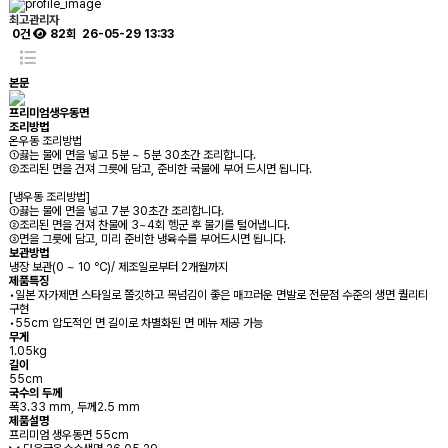
최고관리자
0건
82회
26-05-29 13:33
본문
프리미엄생우동면
조리방법
온우동 조리방법
①끓는 물에 면을 넣고 5분 ~ 5분 30초간 조리합니다.
②조리된 면을 건져 그릇에 담고, 준비한 국물에 부어 드시면 됩니다.
[냉우동 조리방법]
①끓는 물에 면을 넣고 7분 30초간 조리합니다.
②조리된 면을 건져 찬물에 3~4회 헹군 후 물기를 털어냅니다.
③면을 그릇에 담고, 미리 준비한 냉육수를 부어드시면 됩니다.
보관방법
냉장 보관(0 ~ 10 ℃)/ 제조일로부터 2개월까지
제품특징
•일본 자가제면 스타일로 쫄깃하고 목넘김이 좋은 매끄러운 면발로 전문점 수준의 생면 퀄리티
구현
•55cm 압도적인 면 길이로 차별화된 면 메뉴 제공 가능
무게
1.05kg
길이
55cm
국수의 두께
폭3.33 mm, 두께2.5 mm
제품설명
프리미엄 생우동면 55cm