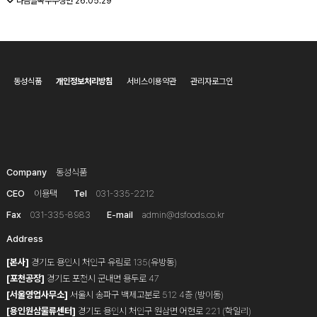
다음글
옥수수생면
26.05.29
동성식품
개인정보처리방침
서비스이용약관
관리자로그인
Company
동성식품
CEO
이용택
Tel
031-335-2212
Fax
031-335-8983
E-mail
admin@dsfoods.co.kr
Address
[본사]
경기도 용인시 처인구 유림로 135(유방동)
[포천공장]
경기도 포천시 군내면 용두로 47
[서울영업사무소]
서울시 송파구 백제고분로 512 4층 (방이동)
[용인원삼물류센터]
경기도 용인시 처인구 원삼면 어현로 221 (학일리)