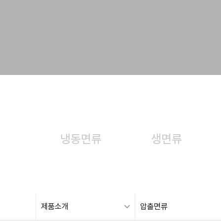
냉동면류
생면류
제품소개
압출면류