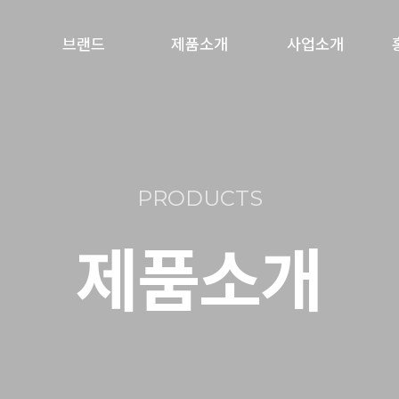
브랜드
제품소개
사업소개
간
쿡탁
냉동면류
파트너스
향미암
생면류
고속도로사업
PRODUCTS
반생면류
급식사업
제품소개
압출면류
식자재사업
취
떡·분모자류
수출사업
소스류
군납사업