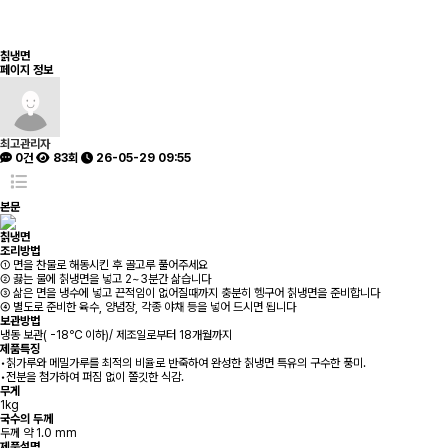
칡냉면
페이지 정보
최고관리자
0건
83회
26-05-29 09:55
본문
칡냉면
조리방법
① 면을 찬물로 해동시킨 후 골고루 풀어주세요
② 끓는 물에 칡냉면을 넣고 2~3분간 삶습니다
③ 삶은 면을 냉수에 넣고 끈적임이 없어질때까지 충분히 헹구어 칡냉면을 준비합니다
④ 별도로 준비한 육수, 양념장, 각종 야채 등을 넣어 드시면 됩니다
보관방법
냉동 보관( -18℃ 이하)/ 제조일로부터 18개월까지
제품특징
•칡가루와 메밀가루를 최적의 비율로 반죽하여 완성한 칡냉면 특유의 구수한 풍미.
•전분을 첨가하여 퍼짐 없이 쫄깃한 식감.
무게
1kg
국수의 두께
두께 약 1.0 mm
제품설명