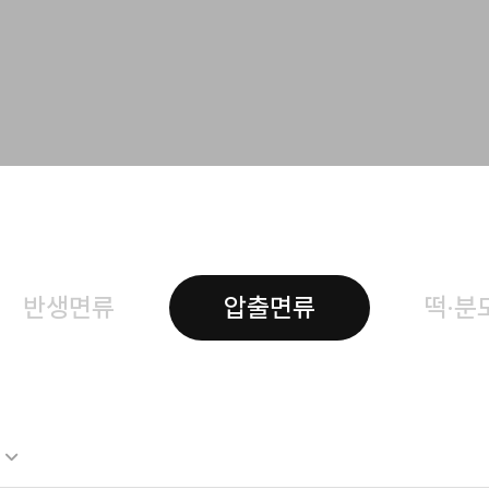
반생면류
압출면류
떡·분