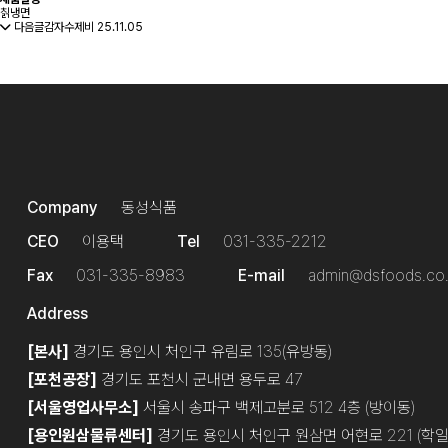
칡냉면
다음글
감자수제비
25.11.05
Company
동성식품
CEO
이용택
Tel
031-335-2212
Fax
031-335-8983
E-mail
admin@dsfoods.co.
Address
[본사]
경기도 용인시 처인구 유림로 135(유방동)
[포천공장]
경기도 포천시 군내면 용두로 47
[서울영업사무소]
서울시 송파구 백제고분로 512 4층 (방이동)
[용인원삼물류센터]
경기도 용인시 처인구 원삼면 어현로 221 (학일