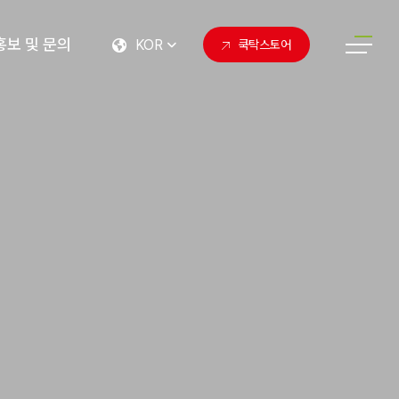
홍보 및 문의
KOR
쿡탁스토어
동성소식
미디어룸
고객문의