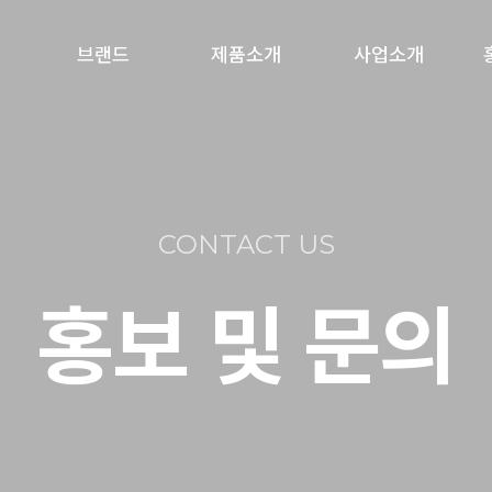
브랜드
제품소개
사업소개
간
쿡탁
냉동면류
파트너스
향미암
생면류
고속도로사업
CONTACT US
반생면류
급식사업
홍보 및 문의
압출면류
식자재사업
취
떡·분모자류
수출사업
소스류
군납사업