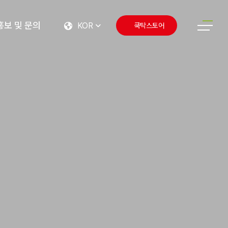
홍보 및 문의
KOR
쿡탁스토어
동성소식
미디어룸
고객문의