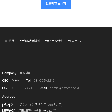
인증메일 보내기
동성식품
개인정보처리방침
서비스이용약관
관리자로그인
Company
동성식품
CEO
이용택
Tel
031-335-2212
Fax
031-335-8983
E-mail
admin@dsfoods.co.kr
Address
[본사]
경기도 용인시 처인구 유림로 135(유방동)
[포천공장]
경기도 포천시 군내면 용두로 47